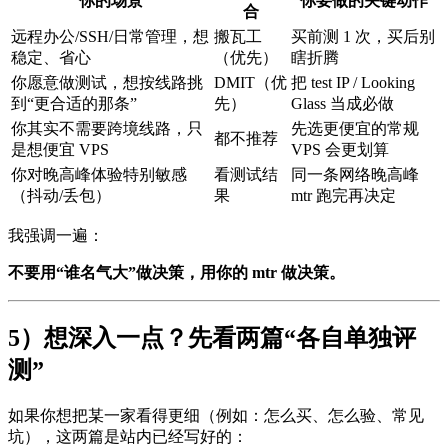
你的场景
你要做的关键动作
合
远程办公/SSH/日常管理，想
搬瓦工
买前测 1 次，买后别
稳定、省心
（优先）
瞎折腾
你愿意做测试，想按线路挑
DMIT（优
把 test IP / Looking
到“更合适的那条”
先）
Glass 当成必做
你其实不需要跨境线路，只
先选更便宜的常规
都不推荐
是想便宜 VPS
VPS 会更划算
你对晚高峰体验特别敏感
看测试结
同一条网络晚高峰
（抖动/丢包）
果
mtr 跑完再决定
我强调一遍：
不要用“谁名气大”做决策，用你的 mtr 做决策。
5）想深入一点？先看两篇“各自单独评
测”
如果你想把某一家看得更细（例如：怎么买、怎么验、常见
坑），这两篇是站内已经写好的：