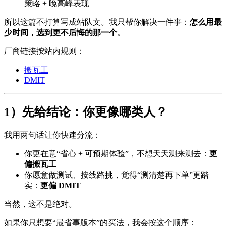
策略 + 晚高峰表现
所以这篇不打算写成站队文。我只帮你解决一件事：
怎么用最
少时间，选到更不后悔的那一个
。
厂商链接按站内规则：
搬瓦工
DMIT
1）先给结论：你更像哪类人？
我用两句话让你快速分流：
你更在意“省心 + 可预期体验”，不想天天测来测去：
更
偏搬瓦工
你愿意做测试、按线路挑，觉得“测清楚再下单”更踏
实：
更偏 DMIT
当然，这不是绝对。
如果你只想要“最省事版本”的买法，我会按这个顺序：