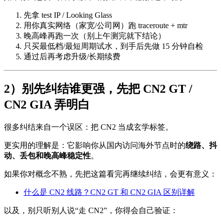
先拿 test IP / Looking Glass
用你真实网络（家宽/公司网）跑 traceroute + mtr
晚高峰再跑一次（别上午测完就下结论）
只买最低档/最短周期试水，到手后先做 15 分钟自检
通过后再考虑升级/长期续费
2）别先纠结谁更强，先把 CN2 GT /
CN2 GIA 弄明白
很多纠结来自一个误区：把 CN2 当成玄学标签。
更实用的理解是：它影响你从国内访问海外节点时的
绕路、抖
动、丢包和晚高峰稳定性
。
如果你对概念不熟，先把这篇看完再继续纠结，会更有意义：
什么是 CN2 线路？CN2 GT 和 CN2 GIA 区别详解
以及，别只听别人说“走 CN2”，你得会自己验证：