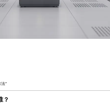
法”
谁？