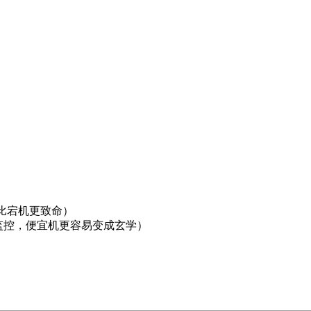
往比宕机更致命）
做监控，便宜机更容易变成玄学）