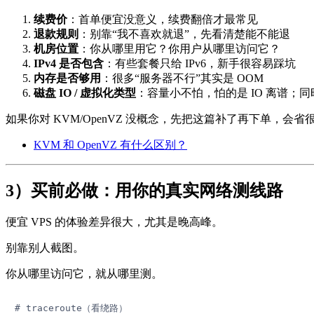
续费价
：首单便宜没意义，续费翻倍才最常见
退款规则
：别靠“我不喜欢就退”，先看清楚能不能退
机房位置
：你从哪里用它？你用户从哪里访问它？
IPv4 是否包含
：有些套餐只给 IPv6，新手很容易踩坑
内存是否够用
：很多“服务器不行”其实是 OOM
磁盘 IO / 虚拟化类型
：容量小不怕，怕的是 IO 离谱；同时看
如果你对 KVM/OpenVZ 没概念，先把这篇补了再下单，会省
KVM 和 OpenVZ 有什么区别？
3）买前必做：用你的真实网络测线路
便宜 VPS 的体验差异很大，尤其是晚高峰。
别靠别人截图。
你从哪里访问它，就从哪里测。
# traceroute（看绕路）