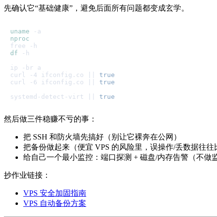
先确认它“基础健康”，避免后面所有问题都变成玄学。
uname
nproc
df
 -h

ip -br a

curl -4 ifconfig.co || 
true
curl -6 ifconfig.co || 
true
systemd-detect-virt || 
true
然后做三件稳赚不亏的事：
把 SSH 和防火墙先搞好（别让它裸奔在公网）
把备份做起来（便宜 VPS 的风险里，误操作/丢数据往
给自己一个最小监控：端口探测 + 磁盘/内存告警（不
抄作业链接：
VPS 安全加固指南
VPS 自动备份方案